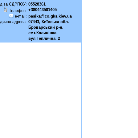
д за ЄДРПОУ:
05528361
+380443501405
Телефон:
e-mail:
pasika@co.gks.kiev.ua
дична адреса:
07443, Київська обл.
Броварський р-н,
смт.Калинівка,
вул.Теплична, 2