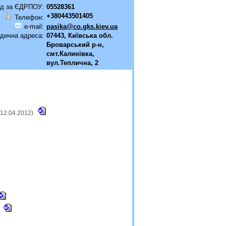
д за ЄДРПОУ:
05528361
+380443501405
Телефон:
e-mail:
pasika@co.gks.kiev.ua
дична адреса:
07443, Київська обл.
Броварський р-н,
смт.Калинівка,
вул.Теплична, 2
 12.04.2012)
)