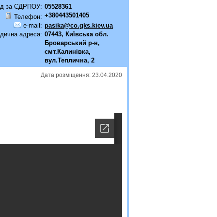
д за ЄДРПОУ:
05528361
+380443501405
Телефон:
e-mail:
pasika@co.gks.kiev.ua
дична адреса:
07443, Київська обл.
Броварський р-н,
смт.Калинівка,
вул.Теплична, 2
Дата розміщення: 23.04.2020