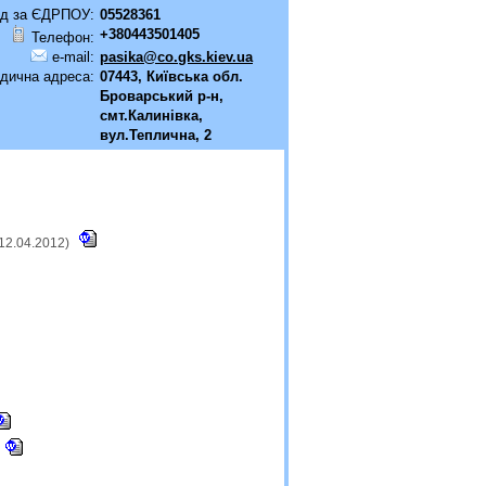
д за ЄДРПОУ:
05528361
+380443501405
Телефон:
e-mail:
pasika@co.gks.kiev.ua
дична адреса:
07443, Київська обл.
Броварський р-н,
смт.Калинівка,
вул.Теплична, 2
12.04.2012)